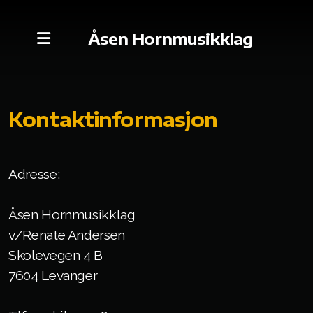
Åsen Hornmusikklag
Kontaktinformasjon
Styret
Adresse:
Kontakt oss
Åsen Hornmusikklag
Medlemmer
v/Renate Andersen
Skolevegen 4 B
7604 Levanger
Dugnad