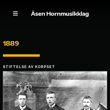
Åsen Hornmusikklag
1889
Styret
Kontakt oss
STIFTELSE AV KORPSET
Medlemmer
Dugnad